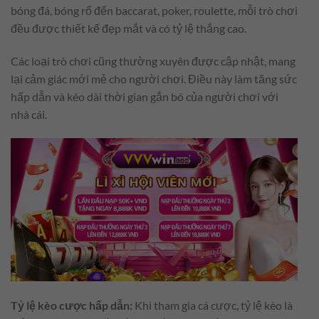
bóng đá, bóng rổ đến baccarat, poker, roulette, mỗi trò chơi
đều được thiết kế đẹp mắt và có tỷ lệ thắng cao.
Các loại trò chơi cũng thường xuyên được cập nhật, mang
lại cảm giác mới mẻ cho người chơi. Điều này làm tăng sức
hấp dẫn và kéo dài thời gian gắn bó của người chơi với
nhà cái.
Tỷ lệ kèo cược hấp dẫn:
Khi tham gia cá cược, tỷ lệ kèo là