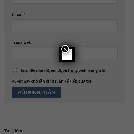
Email
*
Trang web
×
Lưu tên của tôi, email, và trang web trong trình
duyệt này cho lần bình luận kế tiếp của tôi.
Tìm kiếm