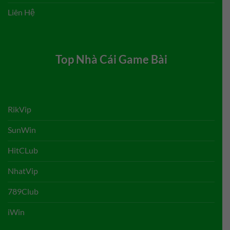
Liên Hệ
Top Nhà Cái Game Bài
RikVip
SunWin
HitCLub
NhatVip
789Club
iWin