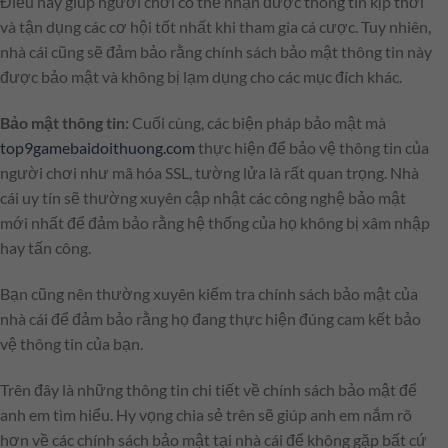
Điều này giúp người chơi có thể nhận được thông tin kịp thời
và tận dụng các cơ hội tốt nhất khi tham gia cá cược. Tuy nhiên,
nhà cái cũng sẽ đảm bảo rằng chính sách bảo mật thông tin này
được bảo mật và không bị lạm dụng cho các mục đích khác.
Bảo mật thông tin:
Cuối cùng, các biện pháp bảo mật mà
top9gamebaidoithuong.com
thực hiện để bảo vệ thông tin của
người chơi như mã hóa SSL, tường lửa là rất quan trọng. Nhà
cái uy tín sẽ thường xuyên cập nhật các công nghệ bảo mật
mới nhất để đảm bảo rằng hệ thống của họ không bị xâm nhập
hay tấn công.
Bạn cũng nên thường xuyên kiểm tra chính sách bảo mật của
nhà cái để đảm bảo rằng họ đang thực hiện đúng cam kết bảo
vệ thông tin của bạn.
Trên đây là những thông tin chi tiết về chính sách bảo mật để
anh em tìm hiểu. Hy vọng chia sẻ trên sẽ giúp anh em nắm rõ
hơn về các chính sách bảo mật tại nhà cái để không gặp bất cứ