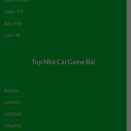
Miễn Trừ
Bảo Mật
Liên Hệ
Top Nhà Cái Game Bài
RikVip
SunWin
HitCLub
NhatVip