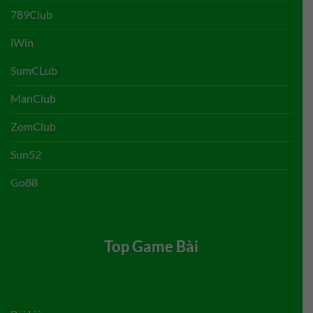
789Club
iWin
SumCLub
ManClub
ZomClub
Sun52
Go88
Top Game Bài