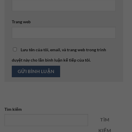
Trang web
Lưu tên của tôi, email, và trang web trong trình
duyệt này cho lần bình luận kế tiếp của tôi.
Tìm kiếm
TÌM
KIẾM