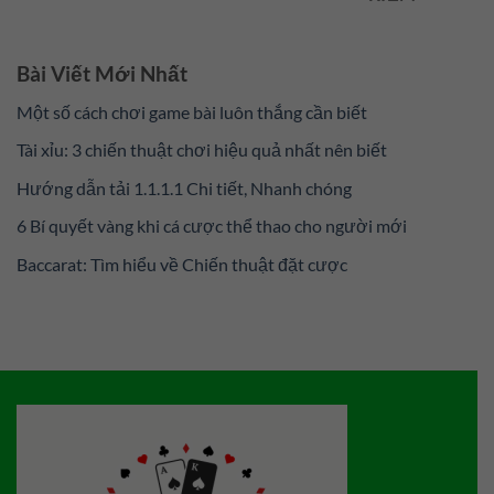
Bài Viết Mới Nhất
Một số cách chơi game bài luôn thắng cần biết
Tài xỉu: 3 chiến thuật chơi hiệu quả nhất nên biết
Hướng dẫn tải 1.1.1.1 Chi tiết, Nhanh chóng
6 Bí quyết vàng khi cá cược thể thao cho người mới
Baccarat: Tìm hiểu về Chiến thuật đặt cược