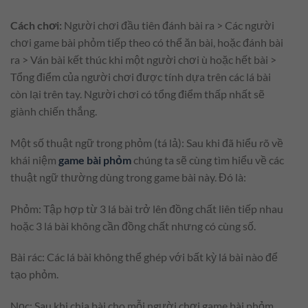
Cách chơi:
Người chơi đầu tiên đánh bài ra > Các người
chơi game bài phỏm tiếp theo có thể ăn bài, hoặc đánh bài
ra > Ván bài kết thúc khi một người chơi ù hoặc hết bài >
Tổng điểm của người chơi được tính dựa trên các lá bài
còn lại trên tay. Người chơi có tổng điểm thấp nhất sẽ
giành chiến thắng.
Một số thuật ngữ trong phỏm (tá lả): Sau khi đã hiểu rõ về
khái niệm
game bài phỏm
chúng ta sẽ cùng tìm hiểu về các
thuật ngữ thường dùng trong game bài này. Đó là:
Phỏm: Tập hợp từ 3 lá bài trở lên đồng chất liên tiếp nhau
hoặc 3 lá bài không cần đồng chất nhưng có cùng số.
Bài rác: Các lá bài không thể ghép với bất kỳ lá bài nào để
tạo phỏm.
Nọc: Sau khi chia bài cho mỗi người chơi game bài phỏm,