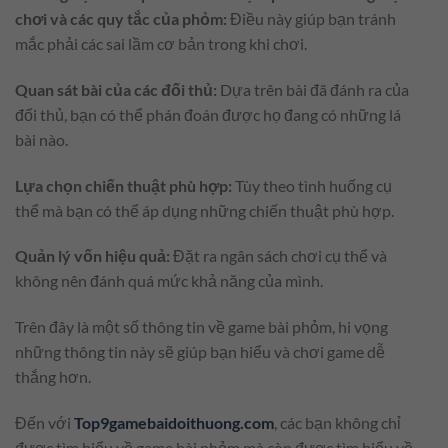
chơi và các quy tắc của phỏm:
Điều này giúp bạn tránh
mắc phải các sai lầm cơ bản trong khi chơi.
Quan sát bài của các đối thủ:
Dựa trên bài đã đánh ra của
đối thủ, bạn có thể phán đoán được họ đang có những lá
bài nào.
Lựa chọn chiến thuật phù hợp:
Tùy theo tình huống cụ
thể mà bạn có thể áp dụng những chiến thuật phù hợp.
Quản lý vốn hiệu quả:
Đặt ra ngân sách chơi cụ thể và
không nên đánh quá mức khả năng của mình.
Trên đây là một số thông tin về game bài phỏm, hi vọng
những thông tin này sẽ giúp bạn hiểu và chơi game dễ
thắng hơn.
Đến với
Top9gamebaidoithuong.com
, các bạn không chỉ
được tìm hiểu về game bài phỏm mà còn được tìm hiểu về