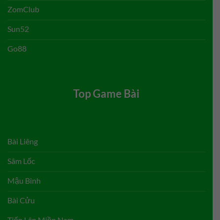
ZomClub
Sun52
Go88
Top Game Bài
Bài Liêng
Sâm Lốc
Mậu Binh
Bài Cửu
Tiến Lên Miền Nam